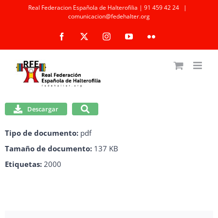
Saltar
Real Federacion Española de Halterofilia | 91 459 42 24
|
comunicacion@fedehalter.org
al
Facebook
X
Instagram
YouTube
Flickr
contenido
Descargar
Tipo de documento:
pdf
Tamaño de documento:
137 KB
Etiquetas:
2000