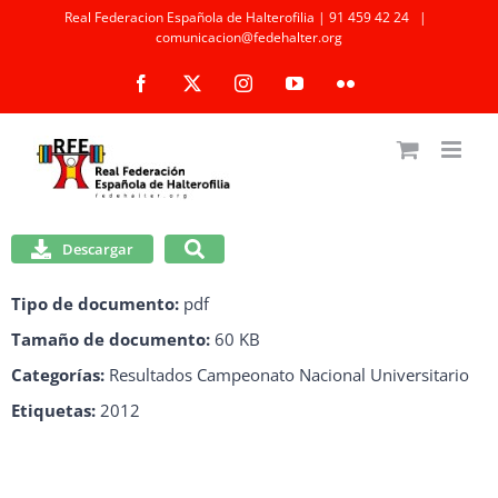
Saltar
Real Federacion Española de Halterofilia | 91 459 42 24
|
comunicacion@fedehalter.org
al
Facebook
X
Instagram
YouTube
Flickr
contenido
Descargar
Tipo de documento:
pdf
Tamaño de documento:
60 KB
Categorías:
Resultados Campeonato Nacional Universitario
Etiquetas:
2012