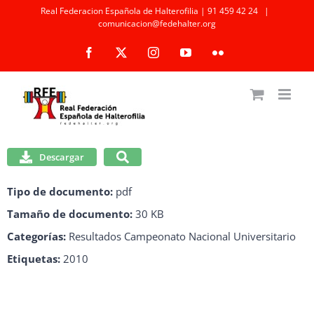
Saltar
Real Federacion Española de Halterofilia | 91 459 42 24
|
comunicacion@fedehalter.org
al
Facebook
X
Instagram
YouTube
Flickr
contenido
Descargar
Tipo de documento:
pdf
Tamaño de documento:
30 KB
Categorías:
Resultados Campeonato Nacional Universitario
Etiquetas:
2010