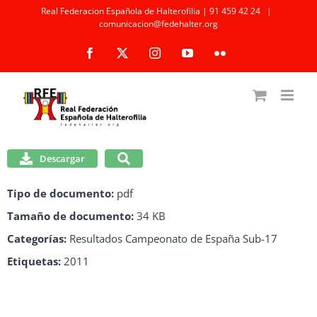
Saltar
Real Federacion Española de Halterofilia | 91 459 42 24
|
comunicacion@fedehalter.org
al
Facebook
X
Instagram
YouTube
Flickr
contenido
Descargar
Tipo de documento:
pdf
Tamaño de documento:
34 KB
Categorías:
Resultados Campeonato de España Sub-17
Etiquetas:
2011