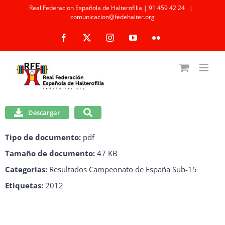
Saltar
Real Federacion Española de Halterofilia | 91 459 42 24
|
comunicacion@fedehalter.org
al
Facebook
X
Instagram
YouTube
Flickr
contenido
Descargar
Tipo de documento:
pdf
Tamaño de documento:
47 KB
Categorías:
Resultados Campeonato de España Sub-15
Etiquetas:
2012