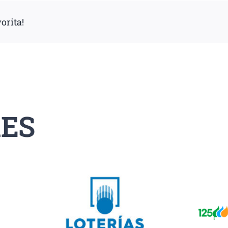
orita!
ES