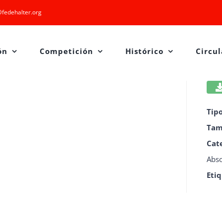
fedehalter.org
ón
Competición
Histórico
Circul
Tip
Tam
Cat
Abso
Eti