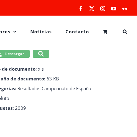
Facebook
X
Instagram
YouTube
Flick
ares
Noticias
Contacto
Descargar
o de documento:
xls
año de documento:
63 KB
egorías:
Resultados Campeonato de España
luto
quetas:
2009