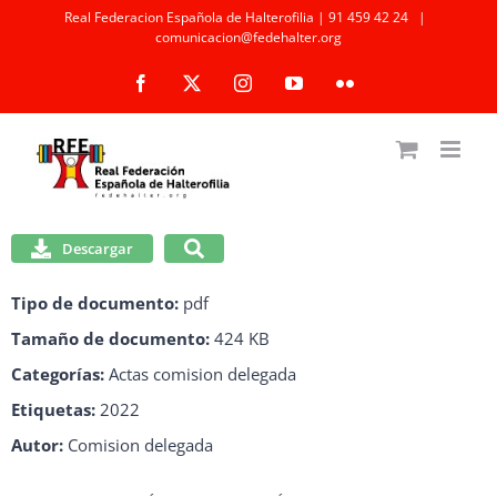
Saltar
Real Federacion Española de Halterofilia | 91 459 42 24
|
comunicacion@fedehalter.org
al
Facebook
X
Instagram
YouTube
Flickr
contenido
Descargar
Tipo de documento:
pdf
Tamaño de documento:
424 KB
Categorías:
Actas comision delegada
Etiquetas:
2022
Autor:
Comision delegada