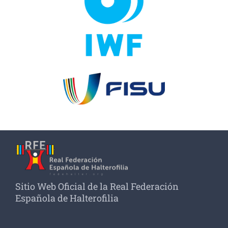
Sitio Web Oficial de la Real Federación
Española de Halterofilia