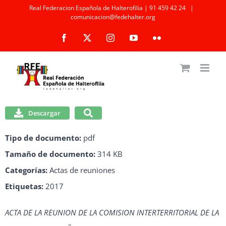
Saltar
Real Federacion Española de Halterofilia | 91 459 42 24
|
comunicacion@fedehalter.org
al
Facebook
X
Instagram
YouTube
Flickr
contenido
Descargar
Tipo de documento:
pdf
Tamaño de documento:
314 KB
Categorías:
Actas de reuniones
Etiquetas:
2017
ACTA DE LA REUNION DE LA COMISION INTERTERRITORIAL DE LA