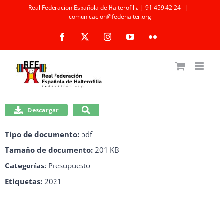
Saltar
Real Federacion Española de Halterofilia | 91 459 42 24
|
comunicacion@fedehalter.org
al
Facebook
X
Instagram
YouTube
Flickr
contenido
Descargar
Tipo de documento:
pdf
Tamaño de documento:
201 KB
Categorías:
Presupuesto
Etiquetas:
2021