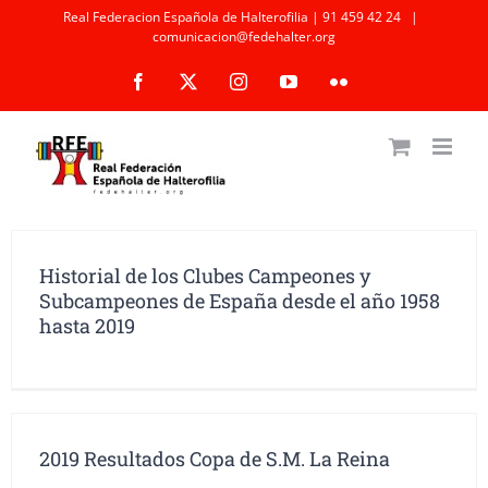
Saltar
Real Federacion Española de Halterofilia | 91 459 42 24
|
comunicacion@fedehalter.org
al
Facebook
X
Instagram
YouTube
Flickr
contenido
Historial de los Clubes Campeones y
Subcampeones de España desde el año 1958
hasta 2019
2019 Resultados Copa de S.M. La Reina