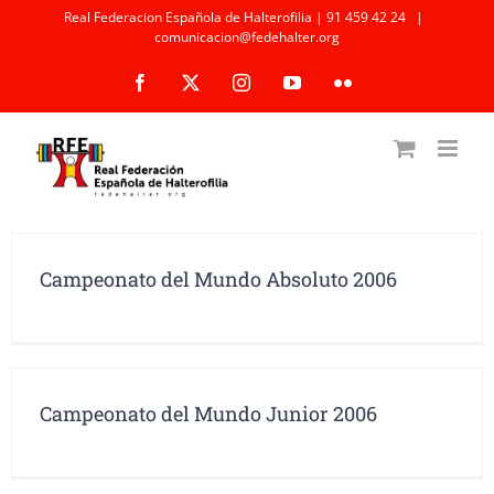
Saltar
Real Federacion Española de Halterofilia | 91 459 42 24
|
comunicacion@fedehalter.org
al
Facebook
X
Instagram
YouTube
Flickr
contenido
Campeonato del Mundo Absoluto 2006
Campeonato del Mundo Junior 2006