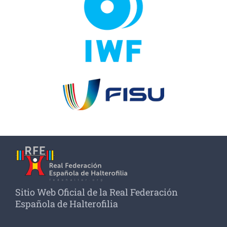
Sitio Web Oficial de la Real Federación
Española de Halterofilia