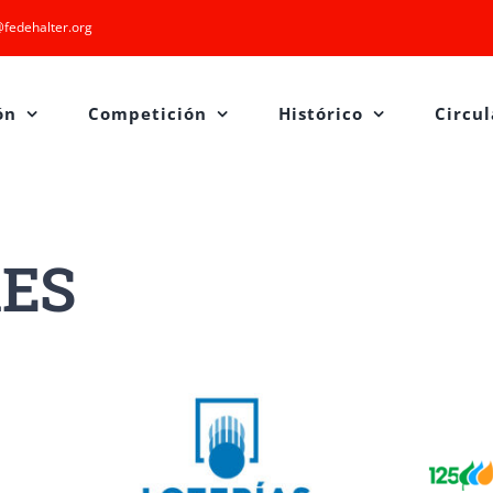
fedehalter.org
ón
Competición
Histórico
Circul
ES