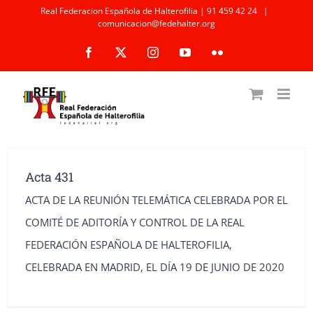
Saltar
Real Federacion Española de Halterofilia | 91 459 42 24
|
comunicacion@fedehalter.org
al
Facebook
X
Instagram
YouTube
Flickr
contenido
Acta 431
ACTA DE LA REUNIÓN TELEMÁTICA CELEBRADA POR EL
COMITÉ DE ADITORÍA Y CONTROL DE LA REAL
FEDERACIÓN ESPAÑOLA DE HALTEROFILIA,
CELEBRADA EN MADRID, EL DÍA 19 DE JUNIO DE 2020