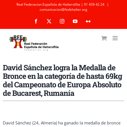
Saltar
Real Federacion Española de Halterofilia | 91 459 42 24
|
comunicacion@fedehalter.org
al
Facebook
X
Instagram
YouTube
Flickr
contenido
David Sánchez logra la Medalla de
Bronce en la categoría de hasta 69kg
del Campeonato de Europa Absoluto
de Bucarest, Rumanía
David Sánchez (24, Almería) ha ganado la medalla de bronce