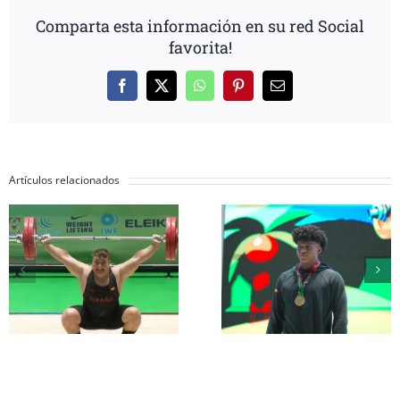
Comparta esta información en su red Social
favorita!
Facebook
X
WhatsApp
Pinterest
Correo
electrónico
Artículos relacionados
Inés Conde y Li
Erik Guadamud
Mendizábal
conquista el oro
completan su
mundial en
participación 
arrancada y dos
el Mundial Su
platas en
17 a la espera d
Colombia
grupo A