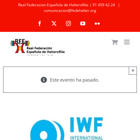
Saltar
Real Federacion Española de Halterofilia | 91 459 42 24
|
comunicacion@fedehalter.org
al
Facebook
X
Instagram
YouTube
Flickr
contenido
×
Este evento ha pasado.