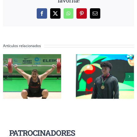
favorita!
Facebook
X
WhatsApp
Pinterest
Correo
electrónico
Artículos relacionados
Inés Conde y Li
Erik Guadamud
Mendizábal
conquista el oro
completan su
mundial en
participación 
arrancada y dos
el Mundial Su
platas en
17 a la espera d
Colombia
grupo A
PATROCINADORES