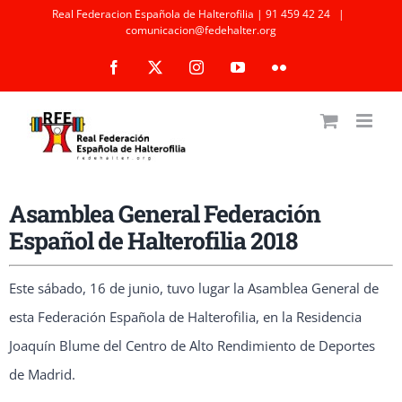
Saltar
Real Federacion Española de Halterofilia | 91 459 42 24
|
comunicacion@fedehalter.org
al
Facebook
X
Instagram
YouTube
Flickr
contenido
Asamblea General Federación
Español de Halterofilia 2018
Este sábado, 16 de junio, tuvo lugar la Asamblea General de
esta Federación Española de Halterofilia, en la Residencia
Joaquín Blume del Centro de Alto Rendimiento de Deportes
de Madrid.