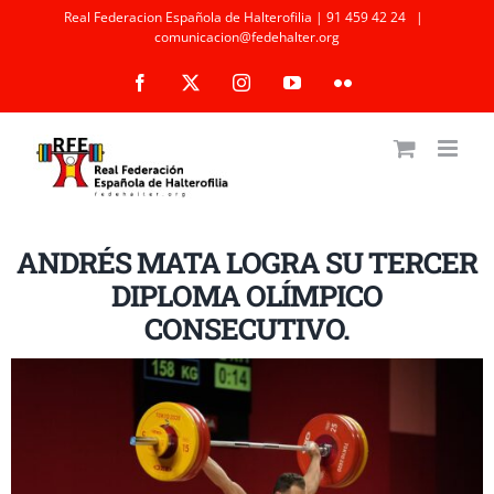
Saltar
Real Federacion Española de Halterofilia | 91 459 42 24
|
comunicacion@fedehalter.org
al
Facebook
X
Instagram
YouTube
Flickr
contenido
ANDRÉS MATA LOGRA SU TERCER
DIPLOMA OLÍMPICO
CONSECUTIVO.