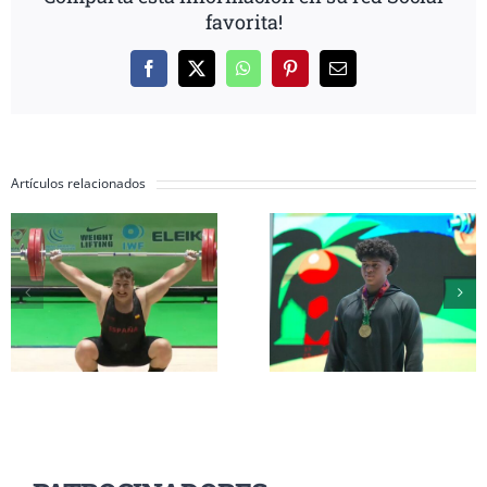
favorita!
Facebook
X
WhatsApp
Pinterest
Correo
electrónico
Artículos relacionados
Inés Conde y Li
Erik Guadamud
Mendizábal
conquista el oro
completan su
mundial en
participación 
arrancada y dos
el Mundial Su
platas en
17 a la espera d
Colombia
grupo A