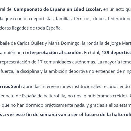
ural del
Campeonato de España en Edad Escolar,
en un acto qu
a que reunió a deportistas, familias, técnicos, clubes, federacio
doras llegados de toda España.
baile de Carlos Quílez y María Domingo, la rondalla de Jorge Mar
ó también una
interpretación al saxofón.
En total,
139 deportis
representación de 17 comunidades autónomas. La mayoría femen
fuerza, la disciplina y la ambición deportiva no entienden de nin
rios Senli
abrió las intervenciones institucionales reconociendo 
nato de España de halterofilia, no nos lo hubiéramos creído». Or
ue no han dormido prácticamente nada, y gracias a ellos estamos
a ver este fin de semana van a ser el futuro de la halterof