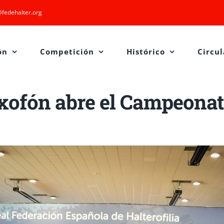
fedehalter.org
ón
Competición
Histórico
Circul
axofón abre el Campeonat