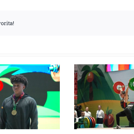
orita!
Inés Conde y Lide
Evelyn Góme
Mendizábal completan su
Top-10 mu
articipación en el Mundial
arrancada en
ub-17 a la espera del grupo
jornada esp
A
Mundial 