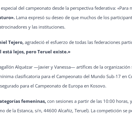
or especial del campeonato desde la perspectiva federativa: «Par
uturo».
Lama expresó su deseo de que muchos de los participan
trocinadores y las instituciones.
iel Tejero,
agradeció el esfuerzo de todas las federaciones partic
 está lejos, pero Teruel existe.»
agallón Alquézar —Javier y Vanessa— artífices de la organización s
 mínima clasificatoria para el Campeonato del Mundo Sub-17 en
ya asegurado para el Campeonato de Europa en Kosovo.
ategorías femeninas,
con sesiones a partir de las 10:00 horas, 
no de la Estanca, s/n, 44600 Alcañiz, Teruel). La competición se p