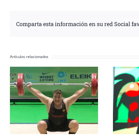
Comparta esta información en su red Social fav
Artículos relacionados
n
Erik Guadamud conquista
a
el oro mundial en
p
arrancada y dos platas en
S
Colombia