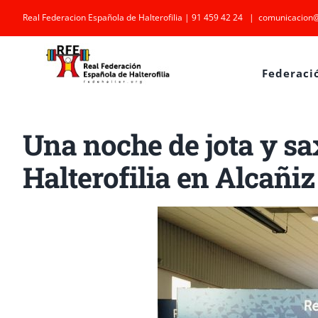
Saltar
Real Federacion Española de Halterofilia | 91 459 42 24
|
comunicacion@
al
contenido
Federaci
Una noche de jota y s
Halterofilia en Alcañiz