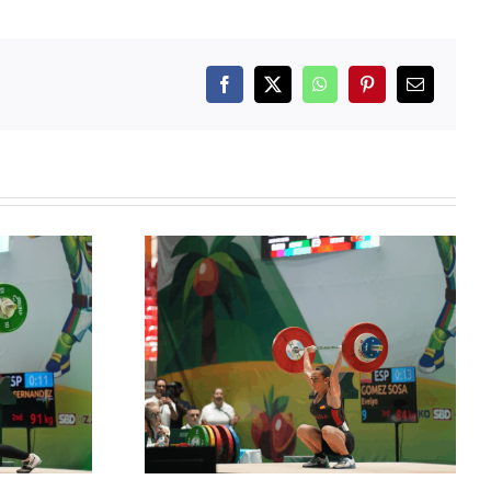
Facebook
X
WhatsApp
Pinterest
Correo
electrónico
z firma un
ndial en
 la segunda
añola del
Sub-17