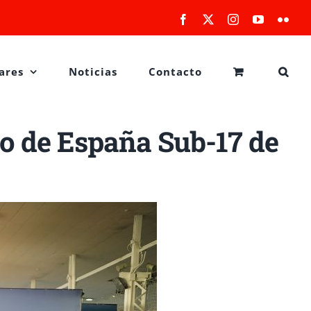
Facebook
X
Instagram
YouTube
Flick
ares
Noticias
Contacto
o de España Sub-17 de