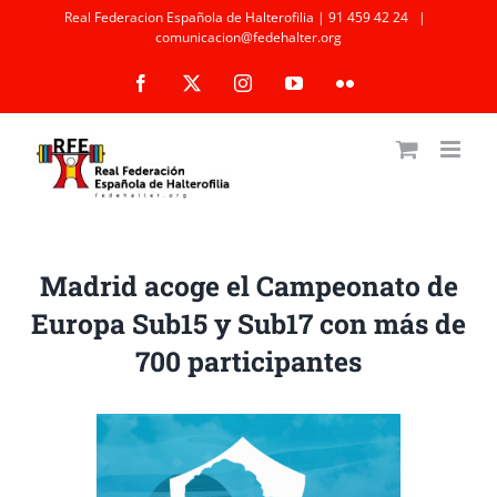
Saltar
Real Federacion Española de Halterofilia | 91 459 42 24
|
comunicacion@fedehalter.org
al
Facebook
X
Instagram
YouTube
Flickr
contenido
Madrid acoge el Campeonato de
Europa Sub15 y Sub17 con más de
700 participantes