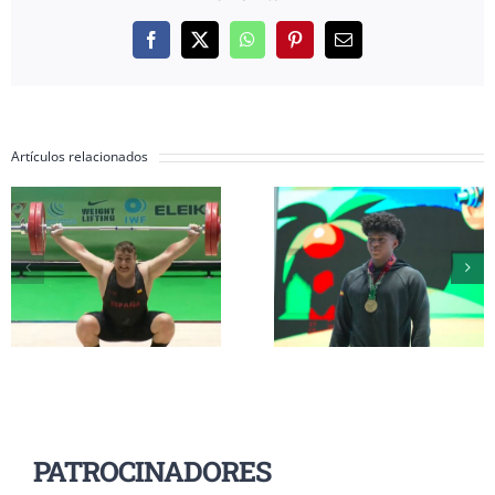
Facebook
X
WhatsApp
Pinterest
Correo
electrónico
Artículos relacionados
Inés Conde y Li
Erik Guadamud
Mendizábal
conquista el oro
completan su
mundial en
participación 
arrancada y dos
el Mundial Su
platas en
17 a la espera d
Colombia
grupo A
PATROCINADORES