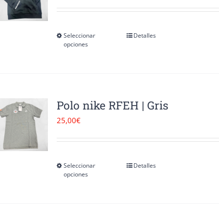
Seleccionar
Detalles
Este
opciones
producto
tiene
múltiples
variantes.
Polo nike RFEH | Gris
Las
25,00
€
opciones
se
pueden
Seleccionar
Detalles
Este
opciones
elegir
producto
en
tiene
la
múltiples