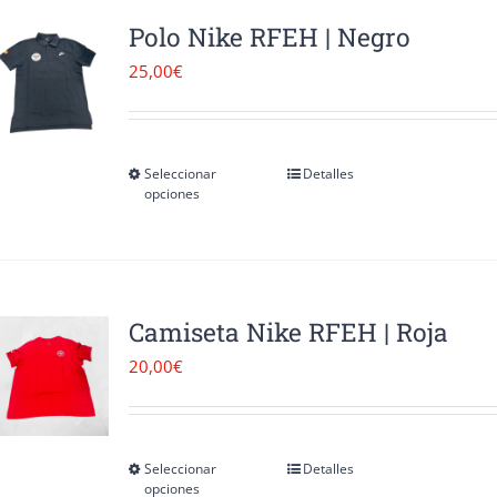
página
variantes.
Polo Nike RFEH | Negro
de
Las
25,00
€
producto
opciones
se
pueden
Seleccionar
Detalles
Este
opciones
elegir
producto
en
tiene
la
múltiples
página
variantes.
Camiseta Nike RFEH | Roja
de
Las
20,00
€
producto
opciones
se
pueden
Seleccionar
Detalles
Este
opciones