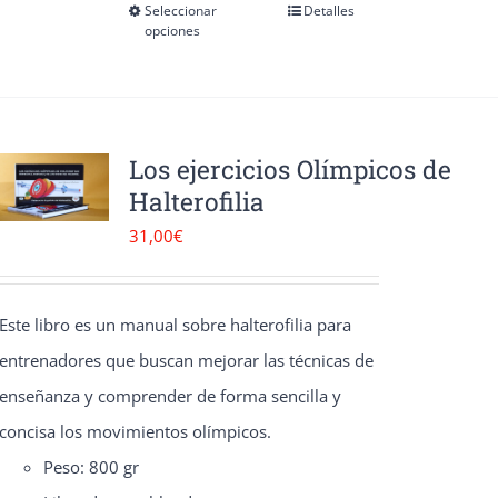
pueden
Seleccionar
Detalles
Este
opciones
elegir
producto
en
tiene
la
múltiples
página
variantes.
Los ejercicios Olímpicos de
de
Halterofilia
Las
producto
opciones
31,00
€
se
pueden
Este libro es un manual sobre halterofilia para
elegir
entrenadores que buscan mejorar las técnicas de
en
enseñanza y comprender de forma sencilla y
la
concisa los movimientos olímpicos.
página
Peso: 800 gr
de