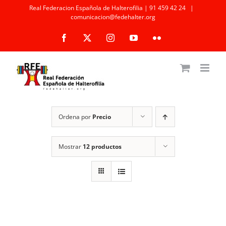
Saltar
Real Federacion Española de Halterofilia | 91 459 42 24
|
comunicacion@fedehalter.org
al
Facebook
X
Instagram
YouTube
Flickr
contenido
Ordena por
Precio
Mostrar
12 productos