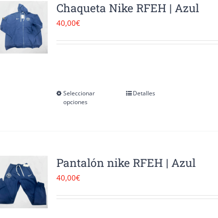
Chaqueta Nike RFEH | Azul
40,00
€
Seleccionar
Detalles
Este
opciones
producto
tiene
múltiples
variantes.
Pantalón nike RFEH | Azul
Las
40,00
€
opciones
se