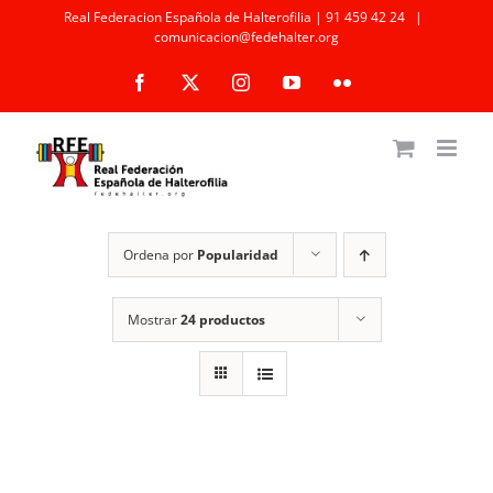
Saltar
Real Federacion Española de Halterofilia | 91 459 42 24
|
comunicacion@fedehalter.org
al
Facebook
X
Instagram
YouTube
Flickr
contenido
Ordena por
Popularidad
Mostrar
24 productos