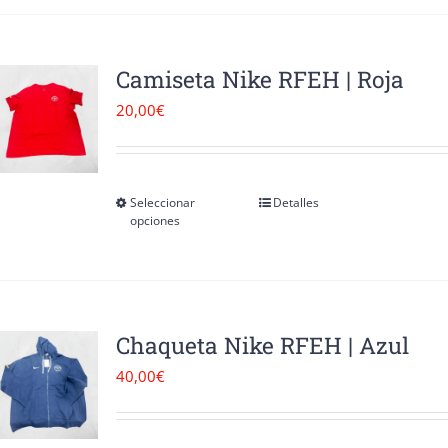
tiene
múltiples
variantes.
Camiseta Nike RFEH | Roja
Las
20,00
€
opciones
se
pueden
Seleccionar
Detalles
Este
opciones
elegir
producto
en
tiene
la
múltiples
página
variantes.
Chaqueta Nike RFEH | Azul
de
Las
40,00
€
producto
opciones
se