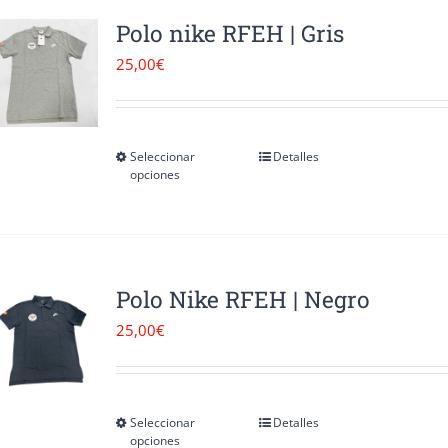
página
variantes.
Polo nike RFEH | Gris
de
Las
25,00
€
producto
opciones
se
pueden
Seleccionar
Detalles
Este
opciones
elegir
producto
en
tiene
la
múltiples
página
variantes.
Polo Nike RFEH | Negro
de
Las
25,00
€
producto
opciones
se
pueden
Seleccionar
Detalles
Este
opciones