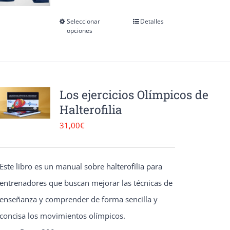
se
pueden
Seleccionar
Detalles
Este
opciones
elegir
producto
en
tiene
la
múltiples
página
variantes.
Los ejercicios Olímpicos de
de
Halterofilia
Las
producto
opciones
31,00
€
se
pueden
Este libro es un manual sobre halterofilia para
elegir
entrenadores que buscan mejorar las técnicas de
en
enseñanza y comprender de forma sencilla y
la
concisa los movimientos olímpicos.
página