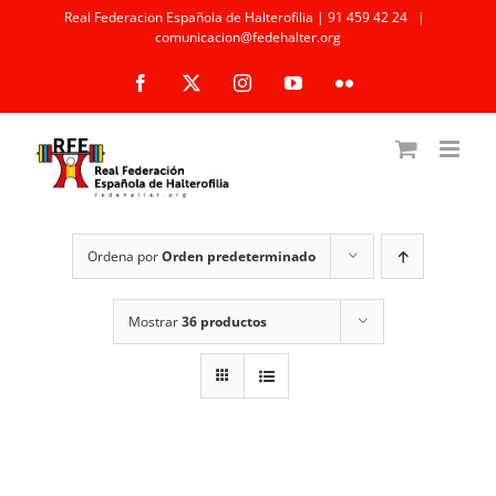
Saltar
Real Federacion Española de Halterofilia | 91 459 42 24
|
comunicacion@fedehalter.org
al
Facebook
X
Instagram
YouTube
Flickr
contenido
Ordena por
Orden predeterminado
Mostrar
36 productos