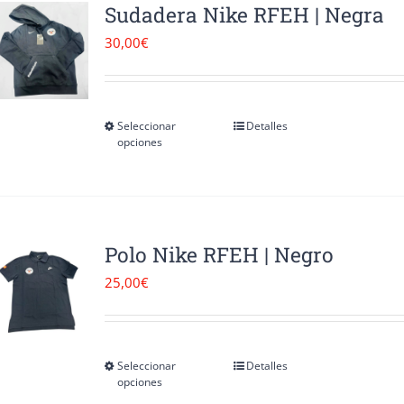
Sudadera Nike RFEH | Negra
30,00
€
Seleccionar
Detalles
Este
opciones
producto
tiene
múltiples
variantes.
Polo Nike RFEH | Negro
Las
25,00
€
opciones
se
pueden
Seleccionar
Detalles
Este
opciones
elegir
producto