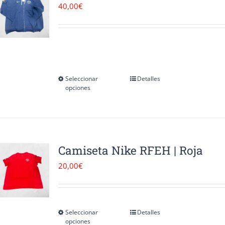
40,00
€
Seleccionar
Detalles
Este
opciones
producto
tiene
múltiples
variantes.
Camiseta Nike RFEH | Roja
Las
20,00
€
opciones
se
pueden
Seleccionar
Detalles
Este
opciones