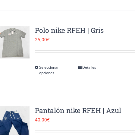
en
tiene
la
múltiples
página
variantes.
Polo nike RFEH | Gris
de
Las
25,00
€
producto
opciones
se
pueden
Seleccionar
Detalles
Este
opciones
elegir
producto
en
tiene
la
múltiples
página
variantes.
Pantalón nike RFEH | Azul
de
Las
40,00
€
producto
opciones