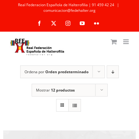
Saltar
Real Federacion Española de Halterofilia | 91 459 42 24
|
comunicacion@fedehalter.org
al
Facebook
X
Instagram
YouTube
Flickr
contenido
Ordena por
Orden predeterminado
Mostrar
12 productos