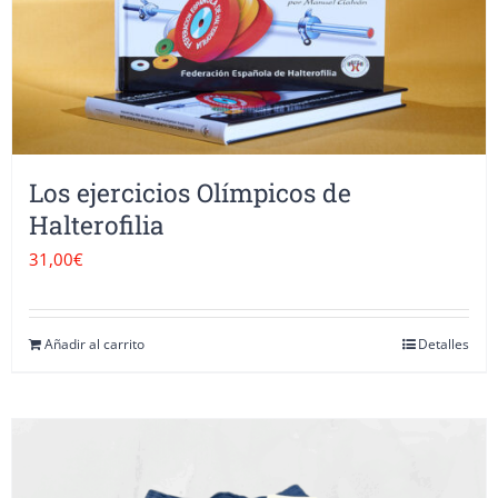
opciones
se
pueden
elegir
en
Los ejercicios Olímpicos de
la
Halterofilia
página
31,00
€
de
producto
Añadir al carrito
Detalles