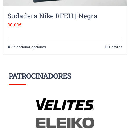
Sudadera Nike RFEH | Negra
30,00
€
Seleccionar opciones
Detalles
Este
producto
tiene
PATROCINADORES
múltiples
variantes.
Las
opciones
se
pueden