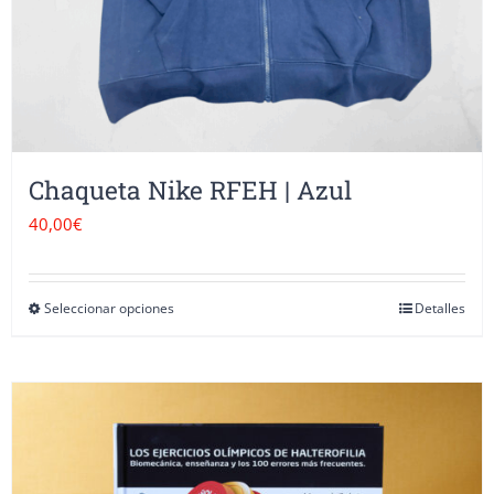
la
página
de
producto
Chaqueta Nike RFEH | Azul
40,00
€
Seleccionar opciones
Detalles
Este
producto
tiene
múltiples
variantes.
Las