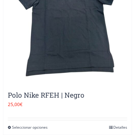
se
pueden
elegir
en
la
página
de
producto
Polo Nike RFEH | Negro
25,00
€
Seleccionar opciones
Detalles
Este