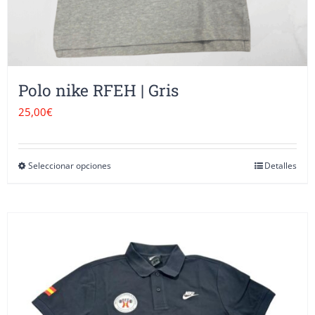
de
producto
Polo nike RFEH | Gris
25,00
€
Seleccionar opciones
Detalles
Este
producto
tiene
múltiples
variantes.
Las
opciones